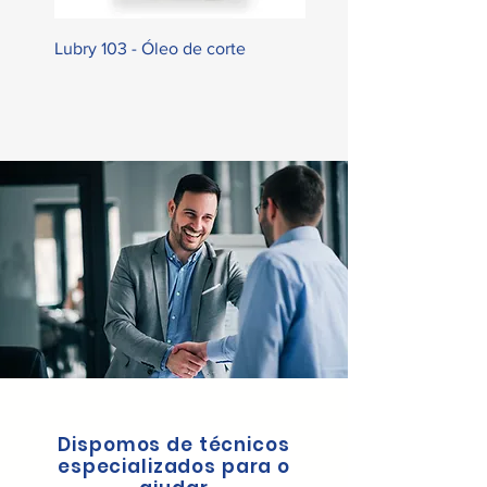
Lubry 103 - Óleo de corte
Brail Inox - Desincrusta
Dispomos de técnicos
especializados para o