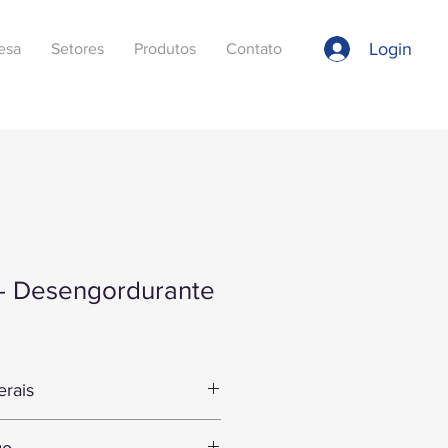
Login
esa
Setores
Produtos
Contato
 - Desengordurante
erais
sengordurante super concentrado