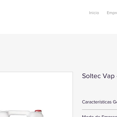
Inicio
Empr
Soltec Vap
Características G
SOLTEC VAP
é um de