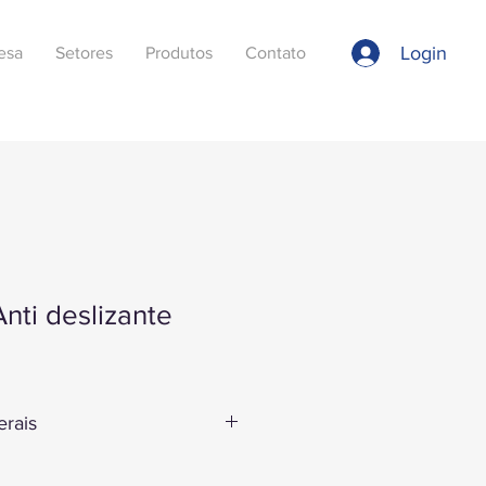
Login
esa
Setores
Produtos
Contato
Anti deslizante
erais
o anti-deslizante para aplicar