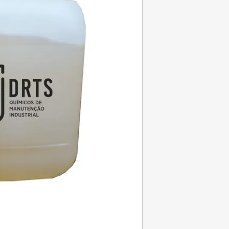
sobre superfícies min
granito, cerâmica, es
características, perm
aplicação, tornar anti
com um efeito de lon
É ecológico. Não é in
SLIP-STOP utiliza-se 
recreativas, lares de 
desportivos, piscinas
banheiras e onde exis
sobretudo molhados.