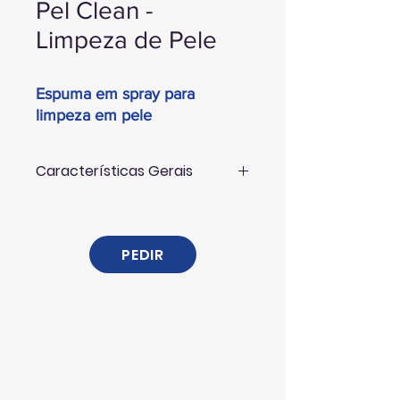
Pel Clean -
Limpeza de Pele
Espuma em spray para
limpeza em pele
Características Gerais
PEL CLEAN é um detergente em
espuma concebido e estudado para a
limpeza de todo o tipo de peles, semi
PEDIR
peles, e couros.
PEL CLEAN é um produto que se
distingue pela sua espuma activa que
penetra na sujidade e a amolece. Não
se limita só a limpar as superfícies,
mas tem também um efeito protector.
PEL CLEAN:
- É de fácil aplicação, a sua espuma