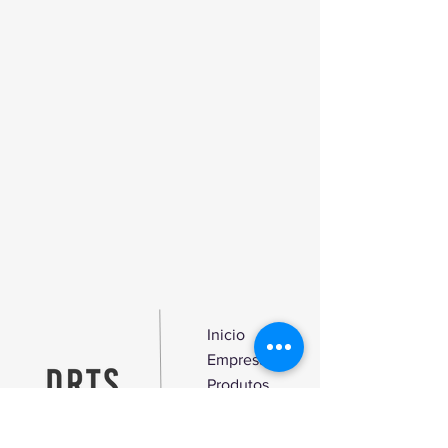
adesiva permite trabalhar em posições
verticais.
- Limpa, desengordura e elimina o pó
graças à sua propriedade anti-estática.
- Cria um efeito brilhante sobre as
superfícies, melhorando a
luminosidade.
- Obtém-se um efeito anti-dedada.
- Deixa a superfície com um
tratamento hidro-repelente.
- Seca com rapidez.
- É perfumado.
Inicio
Empresa
Produtos
Blog
Contato