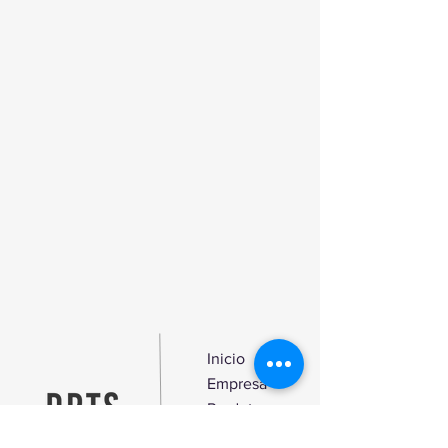
contra os vírus que estão no ar.
OLOR – CONCENTER CAMPESTRE,
tem mais vantagens que qualquer
aerossol ou produtos convencionais
pelas seguintes razões:
- Larga duração e permanência.
- Economia.
- Inigualáveis fragrâncias.
- Não mancha, não molha e não é
tóxico.
- É desinfectante, agradável e seguro.
- Câmaras frigoríficas;
- Camas;
- Etc.
Deixando um odor agradavelmente
fresco depois da sua aplicação.
Inicio
Empresa
Produtos
Blog