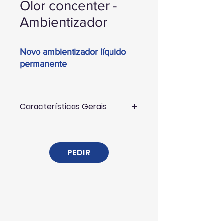
Olor concenter -
Ambientizador
Novo ambientizador líquido
permanente
Características Gerais
OLOR – CONCENTER CAMPESTRE, é
um novo purificador ambiental de
efeito permanente.
PEDIR
OLOR – CONCENTER CAMPESTRE,
possui uma extraordinária fragrância e
de longa duração, sendo capaz de
neutralizar todos os maus odores por
muito fortes que estes sejam e por um
espaço de tempo não inferior a 36
horas. Contribui eficazmente na ajuda