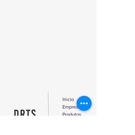
possui e à alcalinidade que apresenta.
MULTI BRAIL ALC é excelente para
desengordurar pavimentos em
oficinas, armazéns, etc, bem como
para limpeza de carteiras de escolas,
chassis de viaturas pesadas e ligeiras,
motores, etc.
Inicio
Empresa
Produtos
Blog
Contato