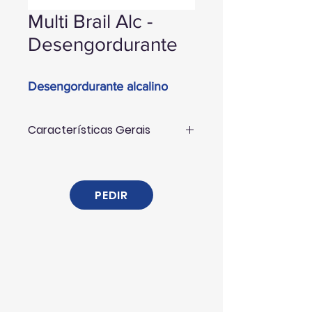
Multi Brail Alc -
Desengordurante
Desengordurante alcalino
Características Gerais
Limpeza a fundo de elementos de
cozinha, exaustores, pavimentos muito
engordurados, etc. em restaurantes,
PEDIR
cafés, hoteis, padarias, pastelarias etc.
MULTI BRAIL ALC é um produto
líquido de grande concentração e
enorme poder desengordurante das
superfícies muito sujas.
MULTI BRAIL ALC dissolve facilmente
qualquer tipo de sujidade graças à
combinação de tensioactivos que