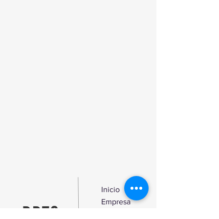
corrosivo e tem uma formação de
espuma mínima.
Mantém perfeitamente limpa a pedra
evitando o embaciado.
Elevada estabilidade em águas duras.
Não produz dermatoses nem emite
vapores tóxicos.
Torna-se muito económico pela sua
capacidade de diluição.
Inicio
Empresa
Produtos