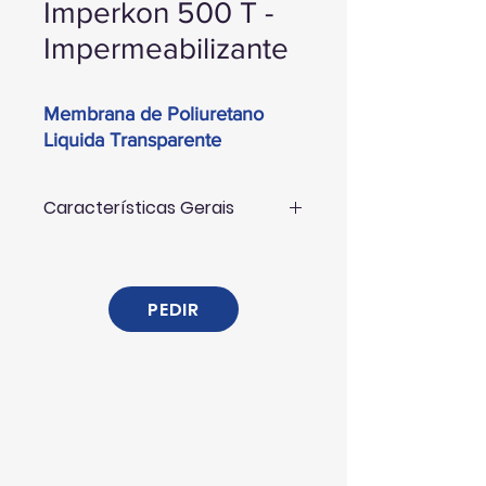
Imperkon 500 T -
Impermeabilizante
Membrana de Poliuretano
Liquida Transparente
Características Gerais
IMPERKON 500 T, é um COMPOSTO
IMPERMEABILIZANTE LÍQUIDO à base
de um elastómero puro de
PEDIR
poliuretano, cujas principais
características são a sua elasticidade,
aderência, resistência à intempérie e
resistência química. A sua
transparência permite a protecção do
suporte sem alterar a cor.
IMPERKON 500 T, está especialmente
indicado para impermeabilizar todo o