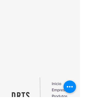
tipo de coberturas e terraços.
Reparações de velhas
impermeabilizações tradicionais, com
suporte de betão, fibrocimento,
asfalto, produtos betuminosos,
alumínio, madeira, pedra, mosaicos,
metal oxidado, etc.
Inicio
Empresa
Produtos
Blog
Contato