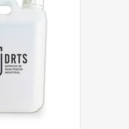
Detergente activo qu
grande dose de hipoc
tensioactivos. Propor
higienização, deixand
Limpa e desinfeta e
sanitários, azulejos, 
utilização de vários 
ao eliminar a ferment
Recomendado para a i
etc.