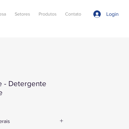
Login
esa
Setores
Produtos
Contato
 - Detergente
e
erais