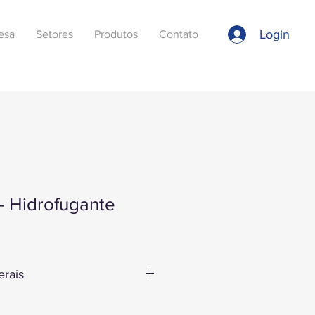
Login
esa
Setores
Produtos
Contato
 - Hidrofugante
erais
mpermeabilizante hidrófugo para