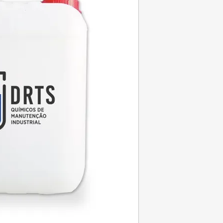
argamassa e betão.
Actua de forma física,
características da ar
Utiliza-se para obte
sua utilização reduz 
Recomenda-se para ex
betão, colocação de 
etc.
Também se obtém um
coloridas, já que aviv
eflorescência.