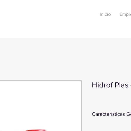
Inicio
Empr
Hidrof Plas
Características G
HIDROF - PLAS é um i