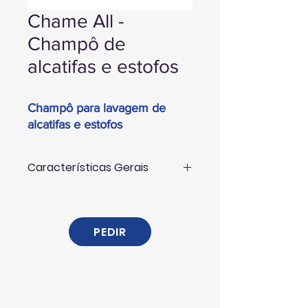
Chame All -
Champô de
alcatifas e estofos
Champô para lavagem de
alcatifas e estofos
Características Gerais
É um detergente líquido estudado
para a limpeza de tapetes, estofos,
alcatifas, carpetes, etc.
PEDIR
Proporciona um elevado grau de
limpeza quando se utiliza a dose
adequada.
O seu poder fungicida faz com que
não se gerem fungos e bactérias pela