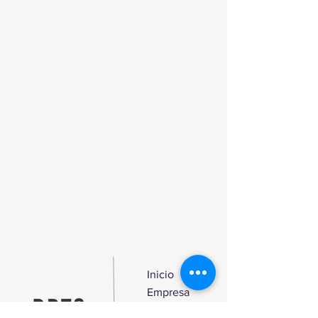
acção da humidade nas peças
tratadas. Deixa um agradável perfume
nos tecidos.
Inicio
Empresa
Produtos